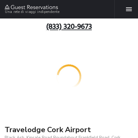
Una rete di viaggi indipendente
(833) 320-9673
Travelodge Cork Airport
Black Ash, Kinsale Road Roundabout Frankfield Road, Cork,