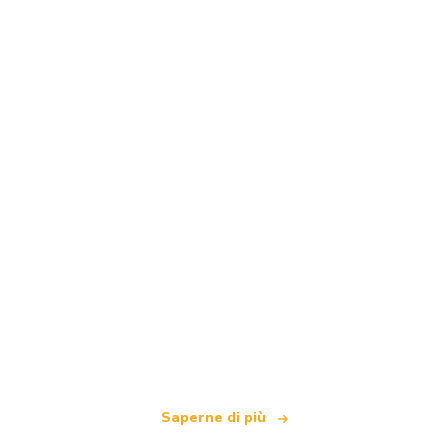
Siamo una rete di viaggi indipendente
che offre oltre 100.000 hotel in tutto il mondo
Saperne di più