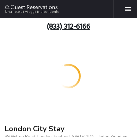
Una rete di viaggi indipendente
(833) 312-6166
London City Stay
89 Wilton Road, London, England, SW1V 1DN, United Kingdom