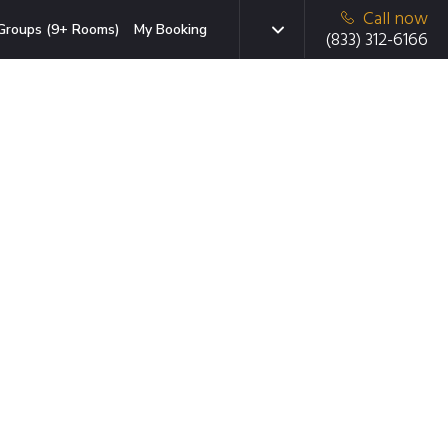
Call now
Groups (9+ Rooms)
My Booking
(833) 312-6166