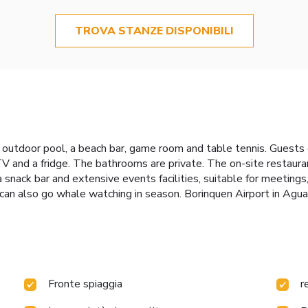
TROVA STANZE DISPONIBILI
n outdoor pool, a beach bar, game room and table tennis. Guests 
TV and a fridge. The bathrooms are private. The on-site restauran
 a snack bar and extensive events facilities, suitable for meeting
u can also go whale watching in season. Borinquen Airport in Agua
Fronte spiaggia
r