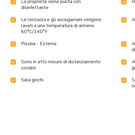
La proprietà viene pulita con
R
disinfettante
Le lenzuola e gli asciugamani vengono
A
lavati a una temperatura di almeno
60°C/140°F
Piscina - Esterna
A
d
Sono in atto misure di distanziamento
A
sociale
g
Sala giochi
S
n