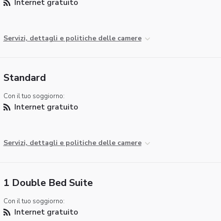
Internet gratuito
Servizi, dettagli e politiche delle camere
Standard
Con il tuo soggiorno:
Internet gratuito
Servizi, dettagli e politiche delle camere
1 Double Bed Suite
Con il tuo soggiorno:
Internet gratuito