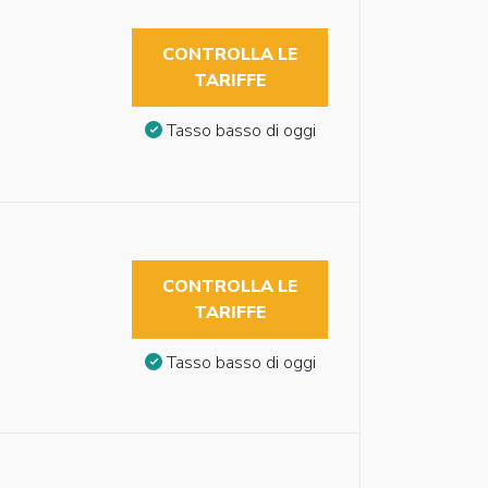
CONTROLLA LE
TARIFFE
Tasso basso di oggi
CONTROLLA LE
TARIFFE
Tasso basso di oggi