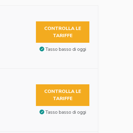
CONTROLLA LE
TARIFFE
Tasso basso di oggi
CONTROLLA LE
TARIFFE
Tasso basso di oggi