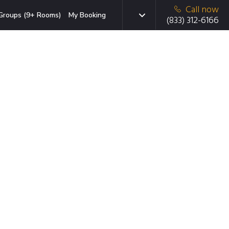
Call now
Groups (9+ Rooms)
My Booking
(833) 312-6166