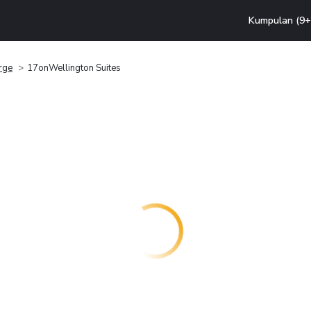
Kumpulan (9+ 
rge
17onWellington Suites