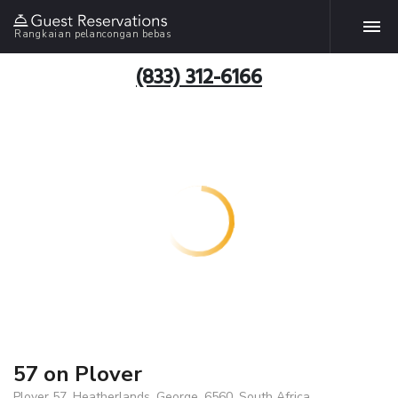
Rangkaian pelancongan bebas
(833) 312-6166
57 on Plover
Plover 57, Heatherlands, George, 6560, South Africa