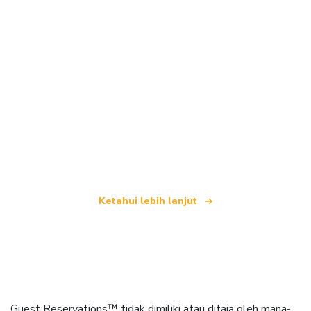
Kami merupakan rangkaian pelancongan bebas
yang menawarkan lebih 100,000 hotel di seluruh
dunia
Ketahui lebih lanjut
Guest Reservations™ tidak dimiliki atau ditaja oleh mana-