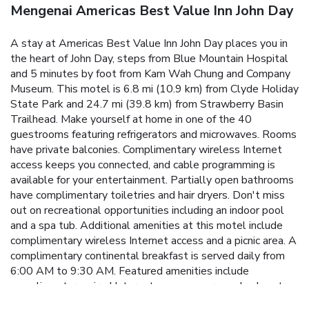
Mengenai Americas Best Value Inn John Day
A stay at Americas Best Value Inn John Day places you in
the heart of John Day, steps from Blue Mountain Hospital
and 5 minutes by foot from Kam Wah Chung and Company
Museum. This motel is 6.8 mi (10.9 km) from Clyde Holiday
State Park and 24.7 mi (39.8 km) from Strawberry Basin
Trailhead. Make yourself at home in one of the 40
guestrooms featuring refrigerators and microwaves. Rooms
have private balconies. Complimentary wireless Internet
access keeps you connected, and cable programming is
available for your entertainment. Partially open bathrooms
have complimentary toiletries and hair dryers. Don't miss
out on recreational opportunities including an indoor pool
and a spa tub. Additional amenities at this motel include
complimentary wireless Internet access and a picnic area. A
complimentary continental breakfast is served daily from
6:00 AM to 9:30 AM. Featured amenities include
complimentary wired Internet access, express check-out,
and dry cleaning/laundry services. Free self parking is