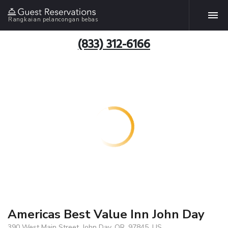
Rangkaian pelancongan bebas
(833) 312-6166
Americas Best Value Inn John Day
390 West Main Street, John Day, OR, 97845, US