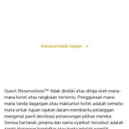
Kami merupakan rangkaian pelancongan bebas
yang menawarkan lebih 100,000 hotel di seluruh
dunia
Ketahui lebih lanjut
Guest Reservations™ tidak dimiliki atau ditaja oleh mana-
mana hotel atau rangkaian tertentu. Penggunaan mana-
mana tanda dagangan atau maklumat hotel adalah semata-
mata untuk tujuan rujukan dalam membantu pelanggan
mengenal pasti destinasi pelancongan pilihan mereka.
Semua hartanah, jenama dan nama syarikat tersebut adalah