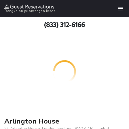
Rangkaian pelancongan bebas
(833) 312-6166
Arlington House
24 Arlington House, London, England, SW1A 1RL, United