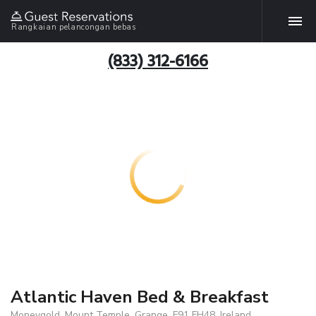
Rangkaian pelancongan bebas
(833) 312-6166
Atlantic Haven Bed & Breakfast
Moneygold, Mount Temple, Grange, F91 FH48, Ireland