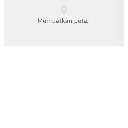
Memuatkan peta...
Kami merupakan rangkaian pelancongan bebas
yang menawarkan lebih 100,000 hotel di seluruh
dunia