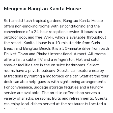
Mengenai Bangtao Kanita House
Set amidst lush tropical gardens, Bangtao Kanita House
offers non-smoking rooms with air conditioning and the
convenience of a 24-hour reception service. It boasts an
outdoor pool and free Wi-Fi, which is available throughout
the resort.
Kanita House is a 10-minute ride from Surin
Beach and Bangtao Beach. It is a 30-minute drive from both
Phuket Town and Phuket International Airport.
All rooms
offer a fan, a cable TV and a refrigerator. Hot and cold
shower facilities are in the en suite bathrooms. Select
rooms have a private balcony.
Guests can explore nearby
attractions by renting a motorbike or a car. Staff at the tour
desk can also help guests with sightseeing arrangements.
For convenience, luggage storage facilities and a laundry
service are available.
The on-site coffee shop serves a
variety of snacks, seasonal fruits and refreshments. Guests
can enjoy local dishes served at the restaurants located a
5-minute ride away.