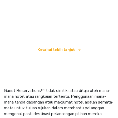
Kami merupakan rangkaian pelancongan bebas
yang menawarkan lebih 100,000 hotel di seluruh
dunia
Ketahui lebih lanjut
Guest Reservations™ tidak dimiliki atau ditaja oleh mana-
mana hotel atau rangkaian tertentu. Penggunaan mana-
mana tanda dagangan atau maklumat hotel adalah semata-
mata untuk tujuan rujukan dalam membantu pelanggan
mengenal pasti destinasi pelancongan pilihan mereka.