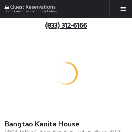
Rangkaian pelancongan bebas
(833) 312-6166
Bangtao Kanita House
149/14-15 Moo 4 , Srisoonthon Road, Thalang , Phuket, 83110,