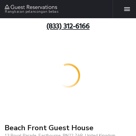
Rangkaian pelancongan bebas
(833) 312-6166
Beach Front Guest House
13 Royal Parade, Eastbourne, BN22 7AR, United Kingdom