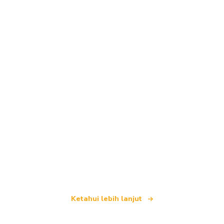
Kami merupakan rangkaian pelancongan bebas
yang menawarkan lebih 100,000 hotel di seluruh
dunia
Ketahui lebih lanjut