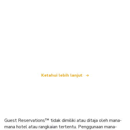
Kami merupakan rangkaian pelancongan bebas
yang menawarkan lebih 100,000 hotel di seluruh
dunia
Ketahui lebih lanjut
Guest Reservations™ tidak dimiliki atau ditaja oleh mana-
mana hotel atau rangkaian tertentu. Penggunaan mana-