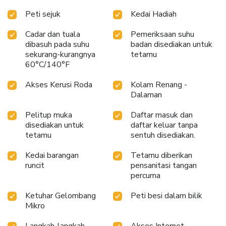
Peti sejuk
Kedai Hadiah
Cadar dan tuala
Pemeriksaan suhu
dibasuh pada suhu
badan disediakan untuk
sekurang-kurangnya
tetamu
60°C/140°F
Akses Kerusi Roda
Kolam Renang -
Dalaman
Pelitup muka
Daftar masuk dan
disediakan untuk
daftar keluar tanpa
tetamu
sentuh disediakan.
Kedai barangan
Tetamu diberikan
runcit
pensanitasi tangan
percuma
Ketuhar Gelombang
Peti besi dalam bilik
Mikro
Langkah-langkah
Akses Internet -