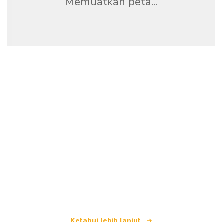
Memuatkan peta...
Kami merupakan rangkaian pelancongan bebas
yang menawarkan lebih 100,000 hotel di seluruh
dunia
Ketahui lebih lanjut