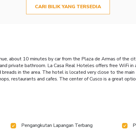
CARI BILIK YANG TERSEDIA
ue, about 10 minutes by car from the Plaza de Armas of the cit
nd private bathroom. La Casa Real Hoteles offers free WiFi in all
nd breads in the area. The hotel is located very close to the main
ops, restaurants and cafes. The center of Cusco is a great option
Pengangkutan Lapangan Terbang
P