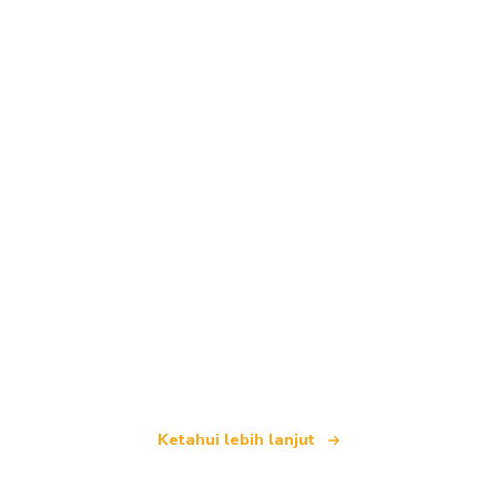
Kami merupakan rangkaian pelancongan bebas
yang menawarkan lebih 100,000 hotel di seluruh
dunia
Ketahui lebih lanjut