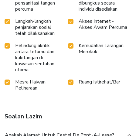
pensanitasi tangan
dibungkus secara
percuma
individu disediakan
Langkah-langkah
Akses Internet -
penjarakan sosial
Akses Awam Percuma
telah dilaksanakan
Pelindung akrilik
Kemudahan Larangan
antara tetamu dan
Merokok
kakitangan di
kawasan sentuhan
utama
Mesra Haiwan
Ruang Istirehat/Bar
Peliharaan
Soalan Lazim
Apakah Alamat Untuk Castel De Pont-A-Lesse?