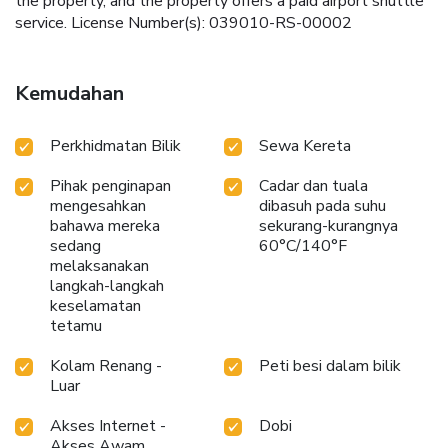
the property, and the property offers a paid airport shuttle
service. License Number(s): 039010-RS-00002
Kemudahan
Perkhidmatan Bilik
Sewa Kereta
Pihak penginapan
Cadar dan tuala
mengesahkan
dibasuh pada suhu
bahawa mereka
sekurang-kurangnya
sedang
60°C/140°F
melaksanakan
langkah-langkah
keselamatan
tetamu
Kolam Renang -
Peti besi dalam bilik
Luar
Akses Internet -
Dobi
Akses Awam