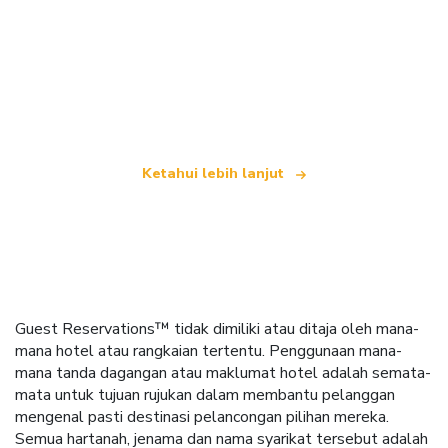
Kami merupakan rangkaian pelancongan bebas
yang menawarkan lebih 100,000 hotel di seluruh
dunia
Ketahui lebih lanjut
Guest Reservations™ tidak dimiliki atau ditaja oleh mana-
mana hotel atau rangkaian tertentu. Penggunaan mana-
mana tanda dagangan atau maklumat hotel adalah semata-
mata untuk tujuan rujukan dalam membantu pelanggan
mengenal pasti destinasi pelancongan pilihan mereka.
Semua hartanah, jenama dan nama syarikat tersebut adalah