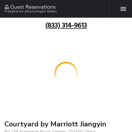
Rangkaian pelancongan bebas
(833) 314-9613
Courtyard by Marriott Jiangyin
No 138 Xiangshan Road, Jiangyin, 214400, China