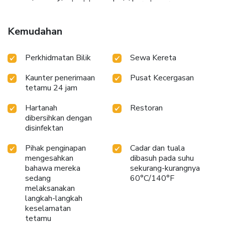
convenience of instant tea and mini bar at your
disposal.Maintain your cleanliness and comfort using a hair
dryer and bathrobes available in select guest restrooms.
Kemudahan
Embark on your holiday experience in the most ideal
manner. Commence each morning of your visit with an on-
Perkhidmatan Bilik
Sewa Kereta
site breakfast. Experience the delight of a fresh morning by
savoring excellent coffee at the cafe situated within hotel.
Kaunter penerimaan
Pusat Kecergasan
Experience an unforgettable evening with your fellow
tetamu 24 jam
travelers just a short distance away, at hotel's bar.
Hartanah
Restoran
dibersihkan dengan
disinfektan
Pihak penginapan
Cadar dan tuala
mengesahkan
dibasuh pada suhu
bahawa mereka
sekurang-kurangnya
sedang
60°C/140°F
melaksanakan
langkah-langkah
keselamatan
tetamu