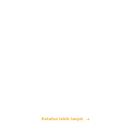
Kami merupakan rangkaian pelancongan bebas
yang menawarkan lebih 100,000 hotel di seluruh
dunia
Ketahui lebih lanjut