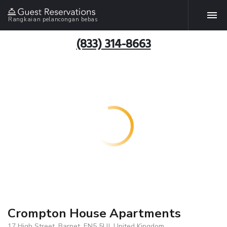
Rangkaian pelancongan bebas
(833) 314-8663
Crompton House Apartments
17 High Street, Barnet, EN5 5UJ, United Kingdom