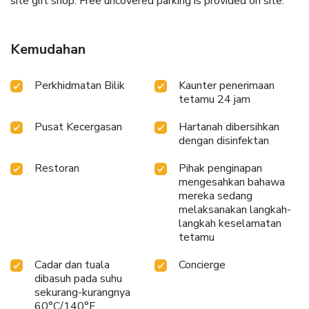
site gift shop. Free uncovered parking is provided on site.
Kemudahan
Perkhidmatan Bilik
Kaunter penerimaan
tetamu 24 jam
Pusat Kecergasan
Hartanah dibersihkan
dengan disinfektan
Restoran
Pihak penginapan
mengesahkan bahawa
mereka sedang
melaksanakan langkah-
langkah keselamatan
tetamu
Cadar dan tuala
Concierge
dibasuh pada suhu
sekurang-kurangnya
60°C/140°F