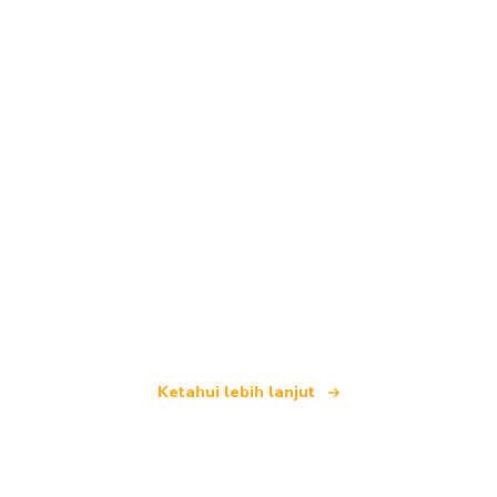
Kami merupakan rangkaian pelancongan bebas
yang menawarkan lebih 100,000 hotel di seluruh
dunia
Ketahui lebih lanjut