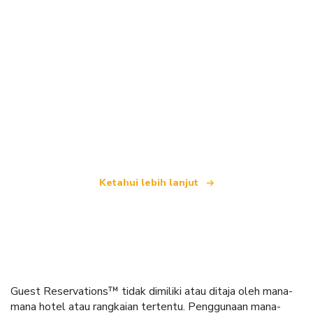
Kami merupakan rangkaian pelancongan bebas
yang menawarkan lebih 100,000 hotel di seluruh
dunia
Ketahui lebih lanjut
Guest Reservations™ tidak dimiliki atau ditaja oleh mana-
mana hotel atau rangkaian tertentu. Penggunaan mana-