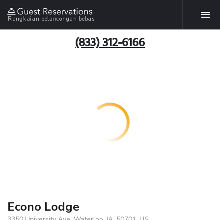
Rangkaian pelancongan bebas
(833) 312-6166
Econo Lodge
3350 University Ave, Waterloo, IA, 50701, US