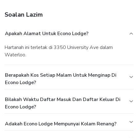
the lobby, a 24-hour front desk, and laundry facilities. Free
self parking is available onsite.
Soalan Lazim
Apakah Alamat Untuk Econo Lodge?
Hartanah ini terletak di 3350 University Ave dalam
Waterloo.
Berapakah Kos Setiap Malam Untuk Menginap Di
Econo Lodge?
Bilakah Waktu Daftar Masuk Dan Daftar Keluar Di
Econo Lodge?
Adakah Econo Lodge Mempunyai Kolam Renang?