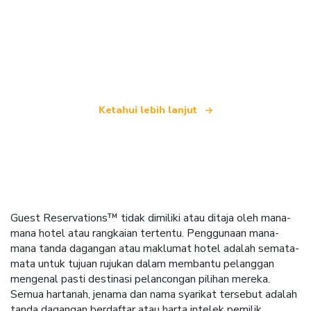
Kami merupakan rangkaian pelancongan bebas
yang menawarkan lebih 100,000 hotel di seluruh
dunia
Ketahui lebih lanjut
Guest Reservations™ tidak dimiliki atau ditaja oleh mana-
mana hotel atau rangkaian tertentu. Penggunaan mana-
mana tanda dagangan atau maklumat hotel adalah semata-
mata untuk tujuan rujukan dalam membantu pelanggan
mengenal pasti destinasi pelancongan pilihan mereka.
Semua hartanah, jenama dan nama syarikat tersebut adalah
tanda dagangan berdaftar atau harta intelek pemilik