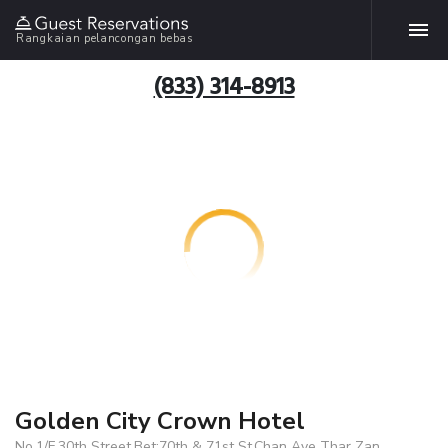
Rangkaian pelancongan bebas
(833) 314-8913
Golden City Crown Hotel
No.1/F,30th Street,Bet:70th & 71st St,Chan Aye Thar Zan