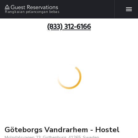
Rangkaian pelancongan bebas
(833) 312-6166
Göteborgs Vandrarhem - Hostel
Molndalsvagen 23, Gothenburg, 41265, Sweden