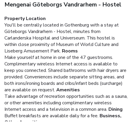
Mengenai Göteborgs Vandrarhem - Hostel
Property Location
You'll be centrally located in Gothenburg with a stay at
Göteborgs Vandrarhem - Hostel, minutes from
Carlanderska Hospital and Universeum. This hostel is
within close proximity of Museum of World Culture and
Liseberg Amusement Park.
Rooms
Make yourself at home in one of the 47 guestrooms.
Complimentary wireless Internet access is available to
keep you connected. Shared bathrooms with hair dryers are
provided. Conveniences include separate sitting areas, and
both irons/ironing boards and cribs/infant beds (surcharge)
are available on request.
Amenities
Take advantage of recreation opportunities such as a sauna,
or other amenities including complimentary wireless
Internet access and a television in a common area.
Dining
Buffet breakfasts are available daily for a fee.
Business,
Other Amenities
Featured amenities include luggage storage and laundry