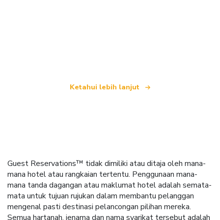
Kami merupakan rangkaian pelancongan bebas
yang menawarkan lebih 100,000 hotel di seluruh
dunia
Ketahui lebih lanjut
Guest Reservations™ tidak dimiliki atau ditaja oleh mana-
mana hotel atau rangkaian tertentu. Penggunaan mana-
mana tanda dagangan atau maklumat hotel adalah semata-
mata untuk tujuan rujukan dalam membantu pelanggan
mengenal pasti destinasi pelancongan pilihan mereka.
Semua hartanah, jenama dan nama syarikat tersebut adalah