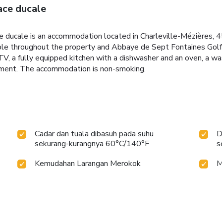
ce ducale
e ducale is an accommodation located in Charleville-Mézières, 
able throughout the property and Abbaye de Sept Fontaines Golf
V, a fully equipped kitchen with a dishwasher and an oven, a wa
tment. The accommodation is non-smoking.
Cadar dan tuala dibasuh pada suhu
D
sekurang-kurangnya 60°C/140°F
s
Kemudahan Larangan Merokok
M