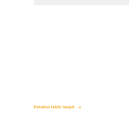
Kami merupakan rangkaian pelancongan
yang menawarkan lebih 100,000 hotel d
Ketahui lebih lanjut