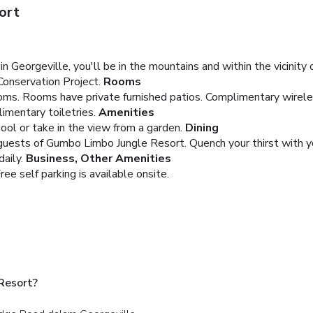
ort
Georgeville, you'll be in the mountains and within the vicinity 
Conservation Project.
Rooms
ms. Rooms have private furnished patios. Complimentary wireles
mentary toiletries.
Amenities
ool or take in the view from a garden.
Dining
 guests of Gumbo Limbo Jungle Resort. Quench your thirst with yo
aily.
Business, Other Amenities
ree self parking is available onsite.
Resort?