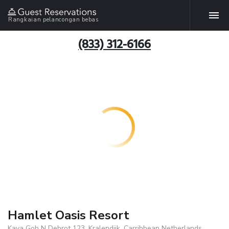
Rangkaian pelancongan bebas
(833) 312-6166
Hamlet Oasis Resort
Kaya Gob N Debrot 123, Kralendijk, Carribbean Netherlands