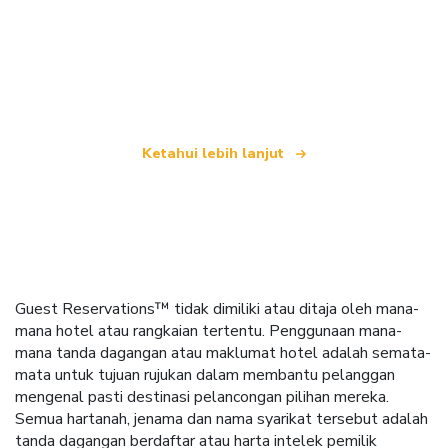
Kami merupakan rangkaian pelancongan bebas
yang menawarkan lebih 100,000 hotel di seluruh
dunia
Ketahui lebih lanjut
Guest Reservations™ tidak dimiliki atau ditaja oleh mana-
mana hotel atau rangkaian tertentu. Penggunaan mana-
mana tanda dagangan atau maklumat hotel adalah semata-
mata untuk tujuan rujukan dalam membantu pelanggan
mengenal pasti destinasi pelancongan pilihan mereka.
Semua hartanah, jenama dan nama syarikat tersebut adalah
tanda dagangan berdaftar atau harta intelek pemilik