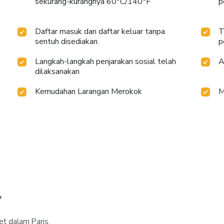
sekurang-kurangnya 60°C/140°F
p
Daftar masuk dan daftar keluar tanpa
T
sentuh disediakan.
p
Langkah-langkah penjarakan sosial telah
A
dilaksanakan
Kemudahan Larangan Merokok
M
?
et dalam Paris.