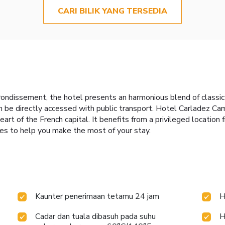
CARI BILIK YANG TERSEDIA
rrondissement, the hotel presents an harmonious blend of classi
an be directly accessed with public transport. Hotel Carladez C
eart of the French capital. It benefits from a privileged location 
ices to help you make the most of your stay.
Kaunter penerimaan tetamu 24 jam
H
Cadar dan tuala dibasuh pada suhu
H