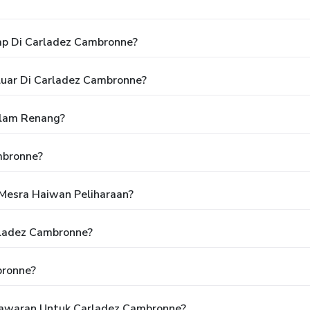
ap Di Carladez Cambronne?
luar Di Carladez Cambronne?
lam Renang?
mbronne?
Mesra Haiwan Peliharaan?
rladez Cambronne?
bronne?
awaran Untuk Carladez Cambronne?