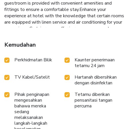
guestroom is provided with convenient amenities and
fittings to ensure a comfortable stay.Enhance your
experience at hotel with the knowledge that certain rooms
are equipped with linen service and air conditioning for your
convenience.Certain rooms offer in-room amusement
features such as the television for your enjoyment.
Essential restroom facilities are equally significant, and at
Kemudahan
the hotel, some visitor bathrooms offer toiletries to
enhance your experience. Begin your day with a scrumptious
Perkhidmatan Bilik
Kaunter penerimaan
on-site breakfast available each morning at Hotel O Khan
tetamu 24 jam
Basera.
TV Kabel/Satelit
Hartanah dibersihkan
dengan disinfektan
Pihak penginapan
Tetamu diberikan
mengesahkan
pensanitasi tangan
bahawa mereka
percuma
sedang
melaksanakan
langkah-langkah