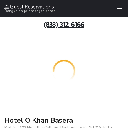
Rangkaian pelancongan bebas
(833) 312-6166
Hotel O Khan Basera
Plot No-103,Near Iter College, Bhubaneswar, 751019, India