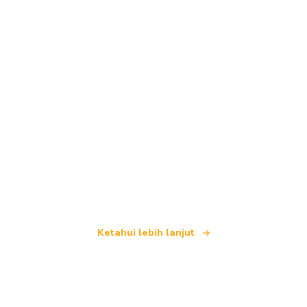
Kami merupakan rangkaian pelancongan bebas
yang menawarkan lebih 100,000 hotel di seluruh
dunia
Ketahui lebih lanjut