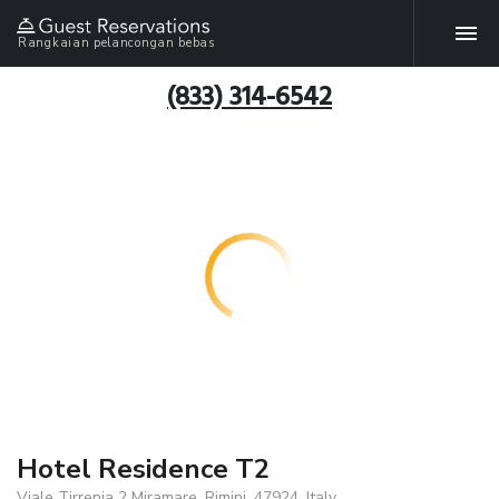
Rangkaian pelancongan bebas
(833) 314-6542
Hotel Residence T2
Viale Tirrenia 2 Miramare, Rimini, 47924, Italy