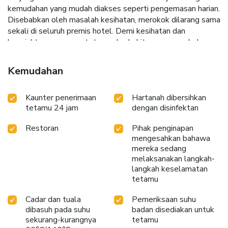
kemudahan yang mudah diakses seperti pengemasan harian.
Disebabkan oleh masalah kesihatan, merokok dilarang sama
sekali di seluruh premis hotel. Demi kesihatan dan
kesejahteraan semua tetamu dan kakitangan, merokok
dihadkan secara eksklusif di zon yang ditetapkan.
Penginapan dilengkapi dengan semua kemudahan yang
Kemudahan
diperlukan untuk tidur malam yang nyenyak. Pilihan bilik
mempunyai perkhidmatan linen, langsir gelap dan penghawa
Kaunter penerimaan
Hartanah dibersihkan
dingin untuk memastikan keselesaan dan kemudahan anda.
tetamu 24 jam
dengan disinfektan
Beberapa bilik terpilih dilengkapi dengan televisyen dan TV
kabel untuk memastikan hiburan tetamu. Di bilik-bilik
Restoran
Pihak penginapan
terpilih tertentu, peti sejuk disediakan dengan mudah untuk
mengesahkan bahawa
kegunaan anda. Hotel Sunroute Plaza Shinjuku menawarkan
mereka sedang
pengering rambut dan peralatan mandian di tandas
melaksanakan langkah-
penginapan tertentu. Sarapan pagi yang lazat adalah cara
langkah keselamatan
terbaik untuk memulakan hari anda, dan di Hotel Sunroute
tetamu
Plaza Shinjuku, anda sentiasa boleh menikmati hidangan
yang lazat di lokasi. Bebaskan perjalanan anda daripada rasa
Cadar dan tuala
Pemeriksaan suhu
dibasuh pada suhu
badan disediakan untuk
lapar! Restoran-restoran di lokasi menawarkan pilihan
sekurang-kurangnya
tetamu
hidangan yang lazat dan mudah diakses. Malam yang