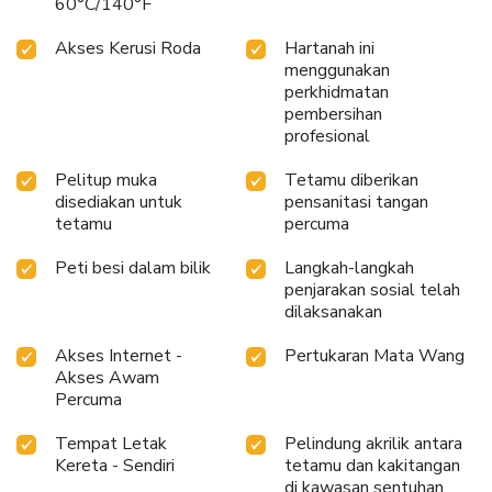
60°C/140°F
dihabiskan di bar hotel boleh menawarkan keseronokan
yang sama seperti keluar bersama rakan-rakan seperjalanan
Akses Kerusi Roda
Hartanah ini
anda. Di Hotel Sunroute Plaza Shinjuku, minuman yang
menggunakan
berpatutan disediakan 24/7 melalui mesin layan diri yang
perkhidmatan
mudah di lokasi. Di Hotel Sunroute Plaza Shinjuku, tetamu
pembersihan
boleh menikmati kemudahan rekreasi yang menyeronokkan
profesional
yang disediakan untuk hiburan mereka. Akhiri hari anda
dengan ketenangan sepenuhnya dengan mengunjungi urutan
Pelitup muka
Tetamu diberikan
disediakan untuk
pensanitasi tangan
yang terletak betul-betul di hotel.
tetamu
percuma
Peti besi dalam bilik
Langkah-langkah
penjarakan sosial telah
dilaksanakan
Akses Internet -
Pertukaran Mata Wang
Akses Awam
Percuma
Tempat Letak
Pelindung akrilik antara
Kereta - Sendiri
tetamu dan kakitangan
di kawasan sentuhan