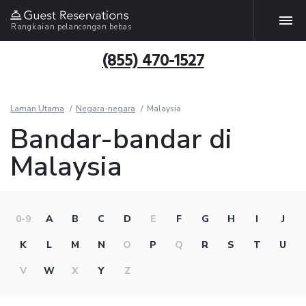
Rangkaian pelancongan bebas
(855) 470-1527
Laman Utama
Negara-negara
Malaysia
Bandar-bandar di
Malaysia
0-9
A
B
C
D
E
F
G
H
I
J
K
L
M
N
O
P
Q
R
S
T
U
V
W
X
Y
Z