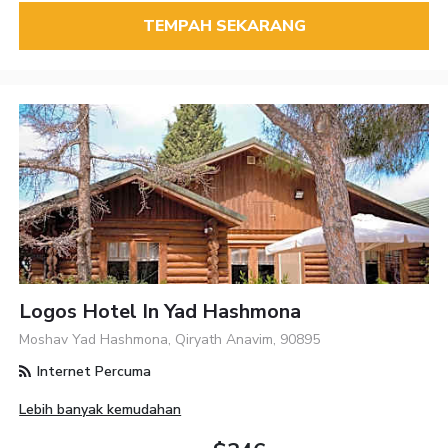
TEMPAH SEKARANG
Logos Hotel In Yad Hashmona
Moshav Yad Hashmona, Qiryath Anavim, 90895
Internet Percuma
Lebih banyak kemudahan