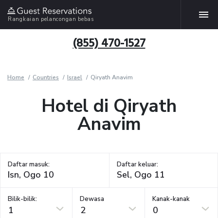
Rangkaian pelancongan bebas
(855) 470-1527
Home
Countries
Israel
Qiryath Anavim
Hotel di Qiryath
Anavim
Daftar masuk:
Daftar keluar:
Bilik-bilik:
Dewasa
Kanak-kanak
1
2
0