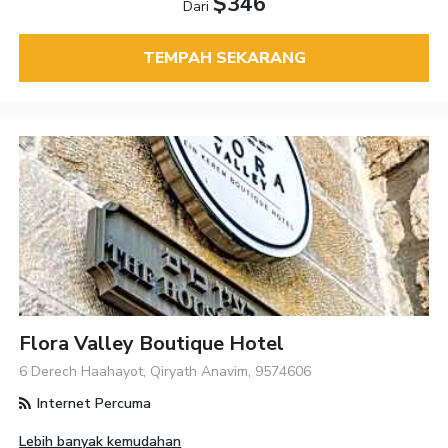
$346
Dari
TEMPAH SEKARANG
Flora Valley Boutique Hotel
6 Derech Haahayot, Qiryath Anavim, 9574606
Internet Percuma
Lebih banyak kemudahan