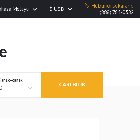
Hubungi sekarang
ahasa Melayu
$ USD
(888) 784-0532
e
Kanak-kanak
CARI BILIK
0