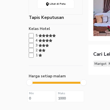
Lihat di Peta
Tapis Keputusan
Kelas Hotel
5
4
3
2
Cari L
1
Marigot
Harga setiap malam
Min
Maks