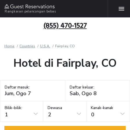
Rangkaian pelancongan bebas
(855) 470-1527
Home
Countries
U.S.A.
Fairplay, CO
Hotel di Fairplay, CO
Daftar masuk:
Daftar keluar:
Bilik-bilik:
Dewasa
Kanak-kanak
1
2
0