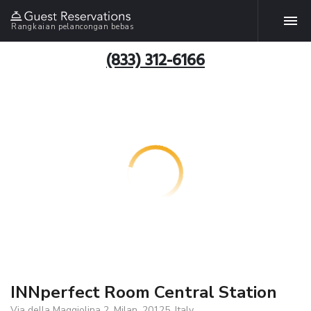
Rangkaian pelancongan bebas
(833) 312-6166
INNperfect Room Central Station
Via della Maggiolina 2, Milan, 20125, Italy