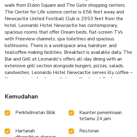
walk from Eldon Square and The Gate shopping centers.
The Center for Life science center is 656 feet away and
Newcastle United Football Club is 2953 feet from the
hotel. Leonardo Hotel Newcastle has contemporary,
spacious rooms that offer Dream beds, flat-screen TVs
with Freeview channels, spa toiletries and spacious
bathrooms. There is a workspace area, hairdryer, and
tea/coffee making facilities. Breakfast is available daily. The
Bar and Grill at Leonardo's offers all-day dining with an
extensive grill section alongside burgers, pizzas, salads,
sandwiches. Leonardo Hotel Newcastle serves illy coffee –
illy is an iconic, family-run, Italian coffee brand. For business
guests, there are 9 meetings rooms all located on the first
floor. Each room comes fully equipped and benefits from
Kemudahan
natural daylight. Leonardo Hotel Newcastle can host up
between 18 and 100 delegates and a conference lobby is
Perkhidmatan Bilik
Kaunter penerimaan
also available.
tetamu 24 jam
Hartanah
Restoran
dibersihkan dengan