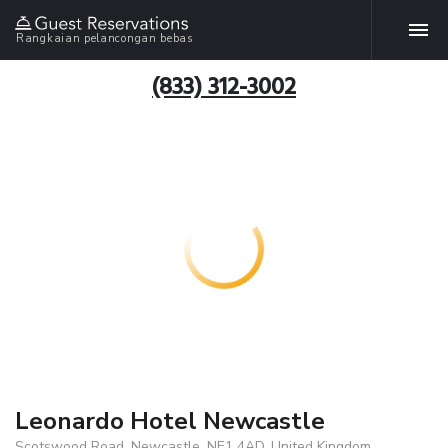
Rangkaian pelancongan bebas
(833) 312-3002
Leonardo Hotel Newcastle
Scotswood Road, Newcastle, NE1 4AD, United Kingdom