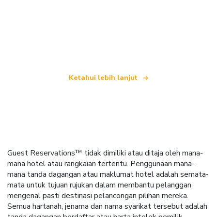
Kami merupakan rangkaian pelancongan bebas
yang menawarkan lebih 100,000 hotel di seluruh
dunia
Ketahui lebih lanjut
Guest Reservations™ tidak dimiliki atau ditaja oleh mana-
mana hotel atau rangkaian tertentu. Penggunaan mana-
mana tanda dagangan atau maklumat hotel adalah semata-
mata untuk tujuan rujukan dalam membantu pelanggan
mengenal pasti destinasi pelancongan pilihan mereka.
Semua hartanah, jenama dan nama syarikat tersebut adalah