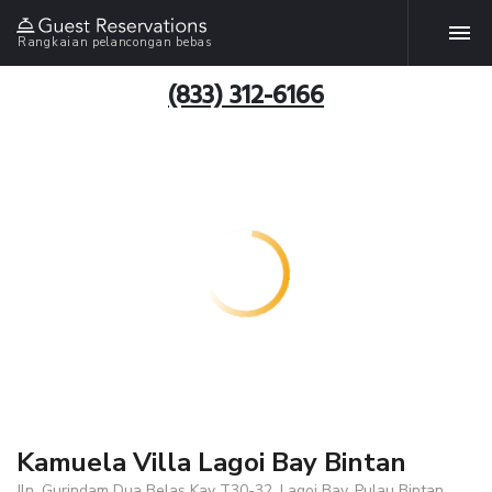
Rangkaian pelancongan bebas
(833) 312-6166
Kamuela Villa Lagoi Bay Bintan
Jln. Gurindam Dua Belas Kav T30-32, Lagoi Bay, Pulau Bintan ,