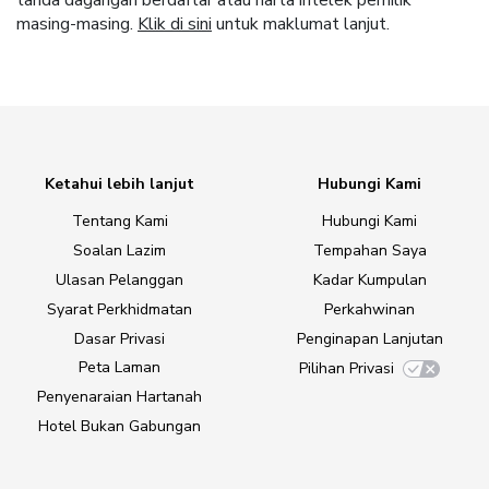
tanda dagangan berdaftar atau harta intelek pemilik
masing-masing.
Klik di sini
untuk maklumat lanjut.
Ketahui lebih lanjut
Hubungi Kami
Tentang Kami
Hubungi Kami
Soalan Lazim
Tempahan Saya
Ulasan Pelanggan
Kadar Kumpulan
Syarat Perkhidmatan
Perkahwinan
Dasar Privasi
Penginapan Lanjutan
Peta Laman
Pilihan Privasi
Penyenaraian Hartanah
Hotel Bukan Gabungan