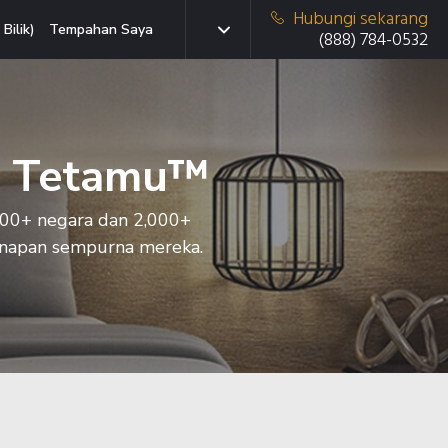
Hubungi sekarang
Bilik)
Tempahan Saya
(888) 784-0532
n Tetamu™
 200+ negara dan 2,000+
inapan sempurna mereka.