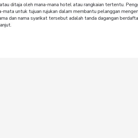
i atau ditaja oleh mana-mana hotel atau rangkaian tertentu. P
-mata untuk tujuan rujukan dalam membantu pelanggan mengena
nama dan nama syarikat tersebut adalah tanda dagangan berdaftar
njut.