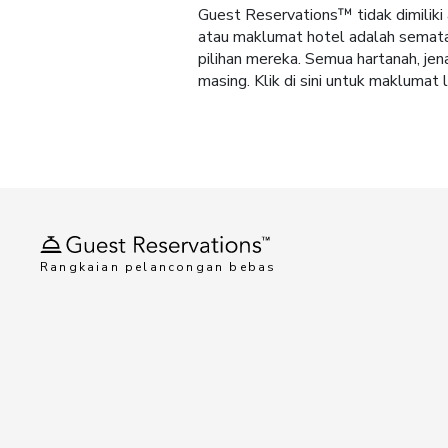
Guest Reservations™ tidak dimilik
atau maklumat hotel adalah semata
pilihan mereka. Semua hartanah, je
masing.
Klik di sini
untuk maklumat la
Rangkaian pelancongan bebas