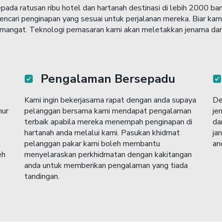
da ratusan ribu hotel dan hartanah destinasi di lebih 2000 ban
encari penginapan yang sesuai untuk perjalanan mereka. Biar k
emangat. Teknologi pemasaran kami akan meletakkan jenama dan 
Pengalaman Bersepadu
Kami ingin bekerjasama rapat dengan anda supaya
De
mur
pelanggan bersama kami mendapat pengalaman
je
terbaik apabila mereka menempah penginapan di
da
hartanah anda melalui kami. Pasukan khidmat
ja
pelanggan pakar kami boleh membantu
an
eh
menyelaraskan perkhidmatan dengan kakitangan
anda untuk memberikan pengalaman yang tiada
tandingan.