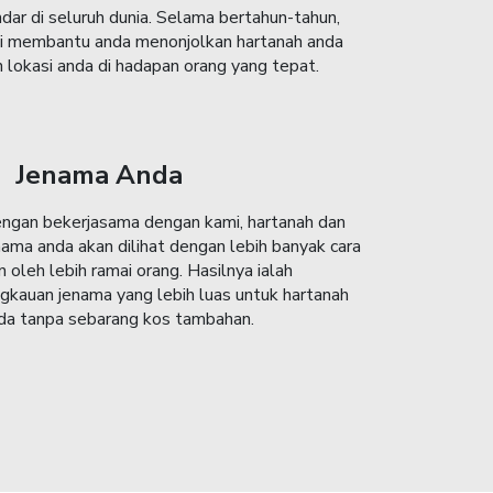
dar di seluruh dunia. Selama bertahun-tahun,
ami membantu anda menonjolkan hartanah anda
lokasi anda di hadapan orang yang tepat.
Jenama Anda
ngan bekerjasama dengan kami, hartanah dan
nama anda akan dilihat dengan lebih banyak cara
n oleh lebih ramai orang. Hasilnya ialah
ngkauan jenama yang lebih luas untuk hartanah
da tanpa sebarang kos tambahan.