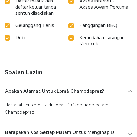
Daftar masuk dan
Akses Internet -
daftar keluar tanpa
Akses Awam Percuma
sentuh disediakan.
Gelanggang Tenis
Panggangan BBQ
Dobi
Kemudahan Larangan
Merokok
Soalan Lazim
Apakah Alamat Untuk Lomà Champdepraz?
Hartanah ini terletak di Località Capoluogo dalam
Champdepraz.
Berapakah Kos Setiap Malam Untuk Menginap Di