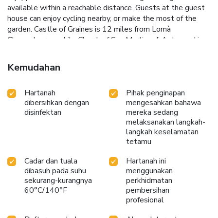
available within a reachable distance. Guests at the guest
house can enjoy cycling nearby, or make the most of the
garden. Castle of Graines is 12 miles from Lomà
Champdepraz, while Church of San Martino di Antagnod is
19 miles from the property. Torino Airport is 48 miles
away, and the property offers a paid airport shuttle service.
Kemudahan
License Number(s): IT007017B4FI4SN5GZ
Hartanah
Pihak penginapan
dibersihkan dengan
mengesahkan bahawa
disinfektan
mereka sedang
melaksanakan langkah-
langkah keselamatan
tetamu
Cadar dan tuala
Hartanah ini
dibasuh pada suhu
menggunakan
sekurang-kurangnya
perkhidmatan
60°C/140°F
pembersihan
profesional