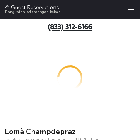
Rangkaian pelancongan bebas
(833) 312-6166
Lomà Champdepraz
Località Capoluogo, Champdepraz, 11020, Italy