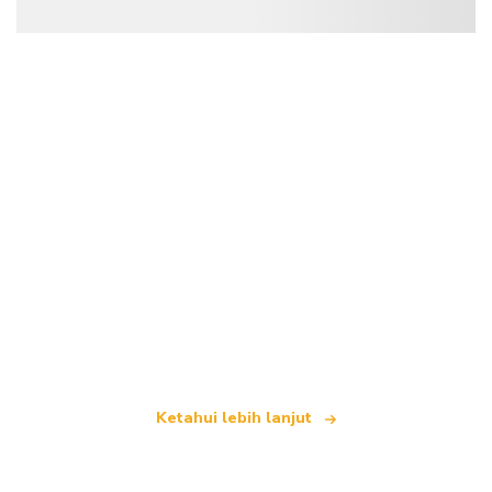
Kami merupakan rangkaian pelancongan bebas
yang menawarkan lebih 100,000 hotel di seluruh
dunia
Ketahui lebih lanjut