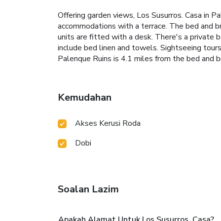
Offering garden views, Los Susurros. Casa in P
accommodations with a terrace. The bed and break
units are fitted with a desk. There's a private 
include bed linen and towels. Sightseeing tours
Palenque Ruins is 4.1 miles from the bed and b
Kemudahan
Akses Kerusi Roda
Dobi
Soalan Lazim
Apakah Alamat Untuk Los Susurros. Casa?