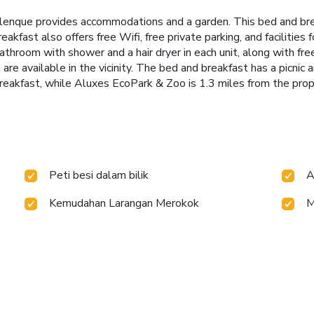
alenque provides accommodations and a garden. This bed and bre
fast also offers free Wifi, free private parking, and facilities 
bathroom with shower and a hair dryer in each unit, along with fre
 are available in the vicinity. The bed and breakfast has a picni
reakfast, while Aluxes EcoPark & Zoo is 1.3 miles from the prop
Peti besi dalam bilik
A
Kemudahan Larangan Merokok
M