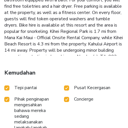
bathroom equipped with a bath. For your comfort, you will
find free toiletries and a hair dryer. Free parking is available
at the property, as well as a fitness center. On every floor,
guests will find token operated washers and tumble
dryers. Bike hire is available at this resort and the area is
popular for snorkeling. Kihei Regional Park is 1.7 mi from
Mana Kai Maui - Official Onsite Rental Company, while Kihei
Beach Resort is 4.3 mi from the property. Kahului Airport is
14 mi away. Property will be undergoing minor building
renovations starting in June. License Number(s): TA-002-
327-3472-01
Kemudahan
Tepi pantai
Pusat Kecergasan
Pihak penginapan
Concierge
mengesahkan
bahawa mereka
sedang
melaksanakan
langkah-langkah