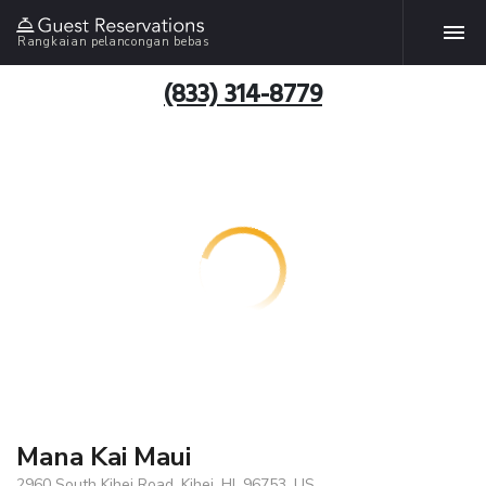
Rangkaian pelancongan bebas
(833) 314-8779
Mana Kai Maui
2960 South Kihei Road, Kihei, HI, 96753, US