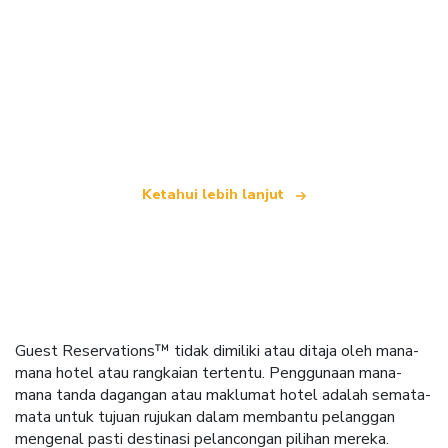
Kami merupakan rangkaian pelancongan bebas
yang menawarkan lebih 100,000 hotel di seluruh
dunia
Ketahui lebih lanjut
Guest Reservations™ tidak dimiliki atau ditaja oleh mana-
mana hotel atau rangkaian tertentu. Penggunaan mana-
mana tanda dagangan atau maklumat hotel adalah semata-
mata untuk tujuan rujukan dalam membantu pelanggan
mengenal pasti destinasi pelancongan pilihan mereka.