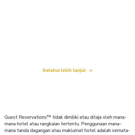
Kami merupakan rangkaian pelancongan bebas
yang menawarkan lebih 100,000 hotel di seluruh
dunia
Ketahui lebih lanjut
Guest Reservations™ tidak dimiliki atau ditaja oleh mana-
mana hotel atau rangkaian tertentu. Penggunaan mana-
mana tanda dagangan atau maklumat hotel adalah semata-