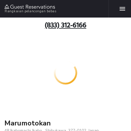
Rangkaian pelancongan bebas
(833) 312-6166
Marumotokan
48 Ikahomachi Ikaho , Shibukawa, 377-0102, Japan