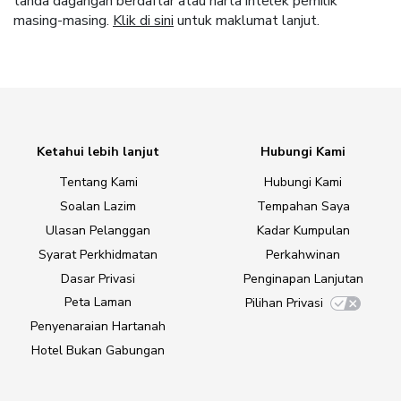
tanda dagangan berdaftar atau harta intelek pemilik
masing-masing.
Klik di sini
untuk maklumat lanjut.
Ketahui lebih lanjut
Hubungi Kami
Tentang Kami
Hubungi Kami
Soalan Lazim
Tempahan Saya
Ulasan Pelanggan
Kadar Kumpulan
Syarat Perkhidmatan
Perkahwinan
Dasar Privasi
Penginapan Lanjutan
Peta Laman
Pilihan Privasi
Penyenaraian Hartanah
Hotel Bukan Gabungan