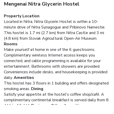
Mengenai Nitra Glycerin Hostel
Property Location
Located in Nitra, Nitra Glycerin Hostel is within a 10-
minute drive of Nitra Synagogue and Pribinovo Namestie.
This hostel is 1.7 mi (2.7 km) from Nitra Castle and 3 mi
(4.8 km) from Slovak Agricultural Open-Air Museum.
Rooms
Make yourself at home in one of the 6 guestrooms.
Complimentary wireless Internet access keeps you
connected, and cable programming is available for your
entertainment. Bathrooms with showers are provided.
Conveniences include desks, and housekeeping is provided
daily.
Amenities
This hostel has 3 floors in 1 building and offers designated
smoking areas.
Dining
Satisfy your appetite at the hostel's coffee shop/café. A
complimentary continental breakfast is served daily from 8
AM to 10 AM.
Business, Other Amenities
Featured amenities include dry cleaning/laundry services,