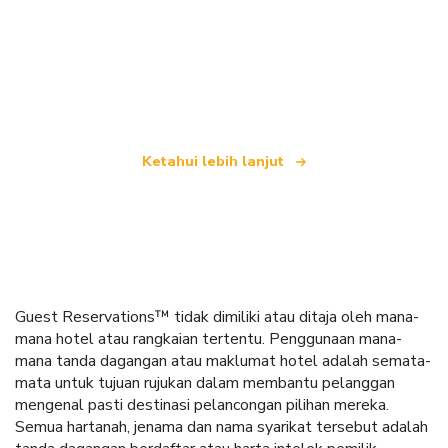
Kami merupakan rangkaian pelancongan bebas
yang menawarkan lebih 100,000 hotel di seluruh
dunia
Ketahui lebih lanjut
Guest Reservations™ tidak dimiliki atau ditaja oleh mana-
mana hotel atau rangkaian tertentu. Penggunaan mana-
mana tanda dagangan atau maklumat hotel adalah semata-
mata untuk tujuan rujukan dalam membantu pelanggan
mengenal pasti destinasi pelancongan pilihan mereka.
Semua hartanah, jenama dan nama syarikat tersebut adalah