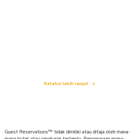
Kami merupakan rangkaian pelancongan bebas
yang menawarkan lebih 100,000 hotel di seluruh
dunia
Ketahui lebih lanjut
Guest Reservations™ tidak dimiliki atau ditaja oleh mana-
mana hotel atau rangkaian tertentu. Penggunaan mana-