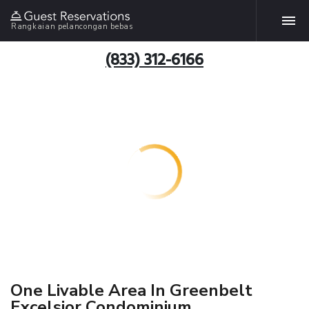
Rangkaian pelancongan bebas
(833) 312-6166
One Livable Area In Greenbelt
Excelsior Condominium