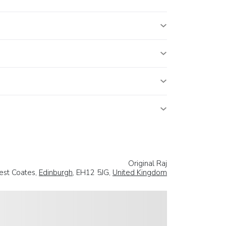
Original Raj
est Coates,
Edinburgh
, EH12 5JG,
United Kingdom