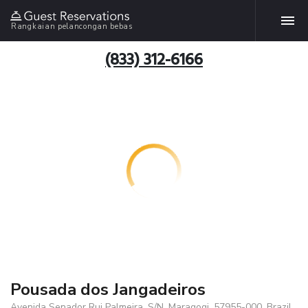
Rangkaian pelancongan bebas
(833) 312-6166
Pousada dos Jangadeiros
Avenida Senador Rui Palmeira, S/N, Maragogi, 57955-000, Brazil